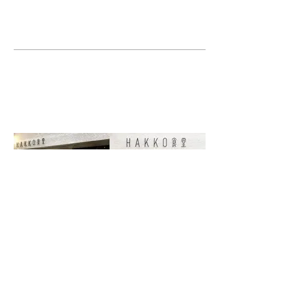
COPYRIGHT © NON PLANNING CO. LTD. ALL